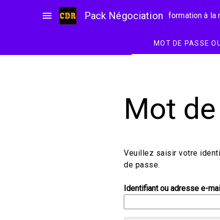
Passer
menu
Pack Négociation
formation à la
au
contenu
MOT DE PASSE O
Mot de
Veuillez saisir votre iden
de passe.
Identifiant ou adresse e-mai